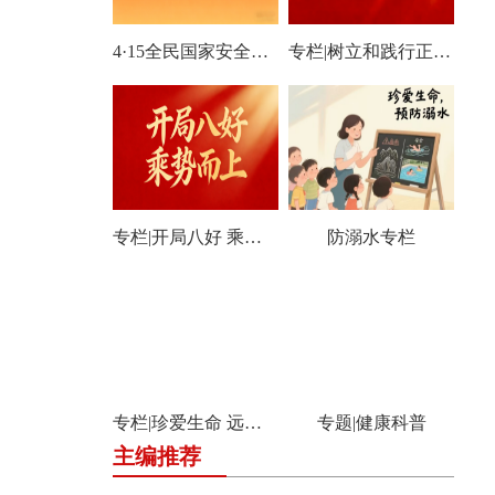
4·15全民国家安全教育日宣传专栏
专栏|树立和践行正确政绩观学习教育
专栏|开局八好 乘势而上
防溺水专栏
专栏|珍爱生命 远离毒品
专题|健康科普
主编推荐