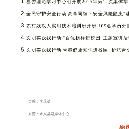
1
.
县委理论学习中心组开展
2025年第12次集体
2.
全民守护安全行动|
高亭司镇：安全风险隐患
“
3.
农村残疾人实用技术培训班开班
109名学员
4.
文明实践我行动|
“百优榜样进校园”主题宣讲
5.
文明实践我行动|
青春健康知识进校园
护航青
责编：李芷蔓
来源：永兴县融媒体中心