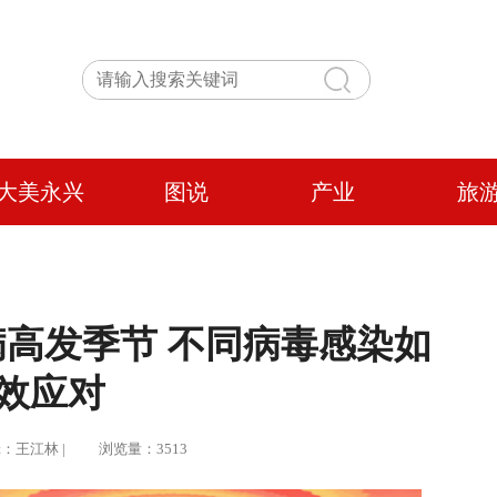
大美永兴
图说
产业
旅
高发季节 不同病毒感染如
效应对
 编辑：王江林 | 浏览量：3513