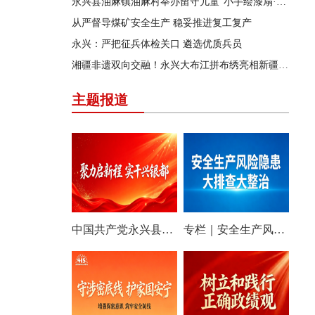
永兴县油麻镇油麻村举办留守儿童“小手绘漆扇·童心传非遗”非遗漆艺手作体验活动
从严督导煤矿安全生产 稳妥推进复工复产
永兴：严把征兵体检关口 遴选优质兵员
湘疆非遗双向交融！永兴大布江拼布绣亮相新疆非遗援疆主题展
主题报道
中国共产党永兴县第十四次代表大会特别报道
专栏｜安全生产风险隐患大排查大整治