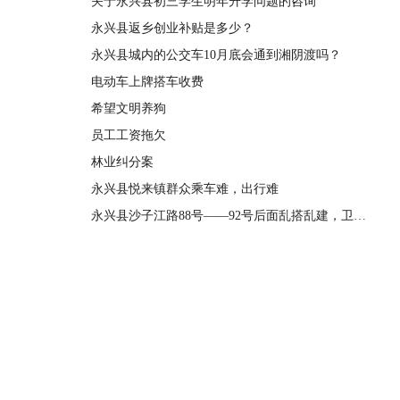
关于永兴县初三学生明年升学问题的咨询
永兴县返乡创业补贴是多少？
永兴县城内的公交车10月底会通到湘阴渡吗？
电动车上牌搭车收费
希望文明养狗
员工工资拖欠
林业纠分案
永兴县悦来镇群众乘车难，出行难
永兴县沙子江路88号——92号后面乱搭乱建，卫生脏乱没有人管理