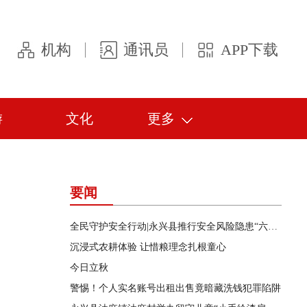
机构
通讯员
APP下载
游
文化
更多
要闻
全民守护安全行动|永兴县推行安全风险隐患“六查”工作机制
沉浸式农耕体验 让惜粮理念扎根童心
今日立秋
警惕！个人实名账号出租出售竟暗藏洗钱犯罪陷阱