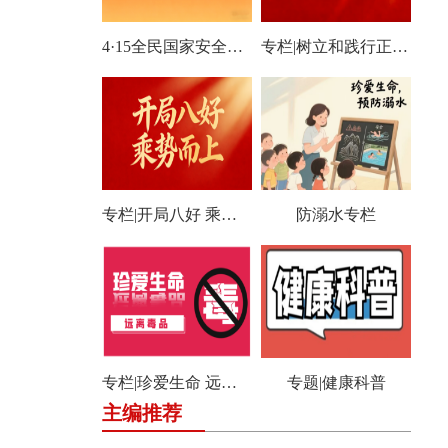
4·15全民国家安全教育日宣传专栏
专栏|树立和践行正确政绩观学习教育
专栏|开局八好 乘势而上
防溺水专栏
专栏|珍爱生命 远离毒品
专题|健康科普
主编推荐