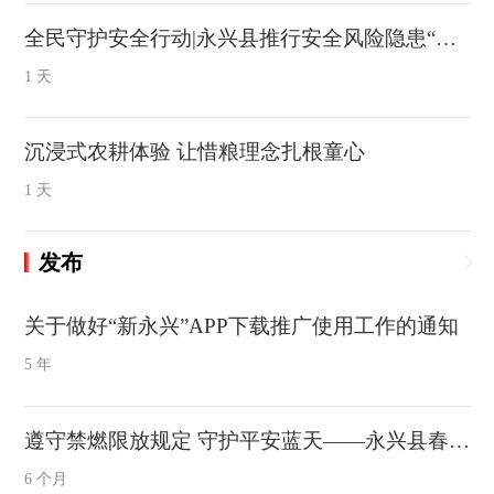
全民守护安全行动|永兴县推行安全风险隐患“六查”工作机制
1 天
沉浸式农耕体验 让惜粮理念扎根童心
1 天
发布
关于做好“新永兴”APP下载推广使用工作的通知
5 年
遵守禁燃限放规定 守护平安蓝天——永兴县春节期间烟花爆竹管控提示
6 个月