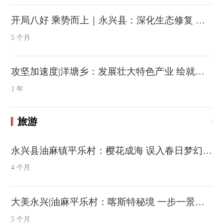
开局八好 乘势而上｜永兴县：深化生态修复 让“闲置地” 变“聚宝盆”
5 个月
攻坚加速度|洋塘乡：发展壮大特色产业 绘就乡村振兴多彩画卷
1 年
旅游
永兴县油麻镇平乐村：樱花成海 误入春日梦幻秘境
4 个月
大美永兴|油麻平乐村：喀斯特秘境 一步一景皆天工
5 个月