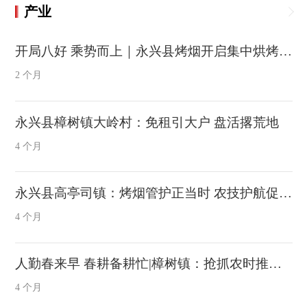
产业
开局八好 乘势而上｜永兴县烤烟开启集中烘烤 喜迎“烤”季丰收在望
2 个月
永兴县樟树镇大岭村：免租引大户 盘活撂荒地
4 个月
永兴县高亭司镇：烤烟管护正当时 农技护航促增收
4 个月
人勤春来早 春耕备耕忙|樟树镇：抢抓农时推进高标准农田建设
4 个月