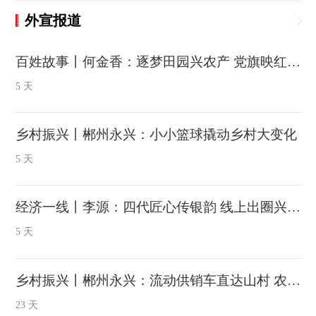
外宣报道
百姓故事丨何金香：逐梦田园兴农产 党旗映红致富路
5 天
乡村振兴丨郴州永兴：小小篮球撬动乡村大变化
5 天
经济一线丨李源：四代匠心传银韵 线上出圈兴银业
5 天
乡村振兴丨郴州永兴：流动供销车直达山村 农户土货就地变现
23 天