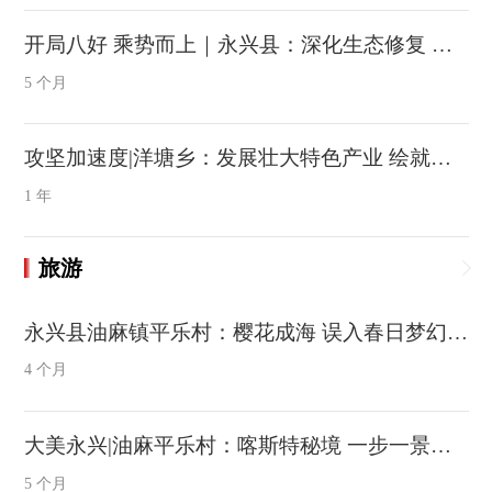
开局八好 乘势而上｜永兴县：深化生态修复 让“闲置地” 变“聚宝盆”
5 个月
攻坚加速度|洋塘乡：发展壮大特色产业 绘就乡村振兴多彩画卷
1 年
旅游
永兴县油麻镇平乐村：樱花成海 误入春日梦幻秘境
4 个月
大美永兴|油麻平乐村：喀斯特秘境 一步一景皆天工
5 个月