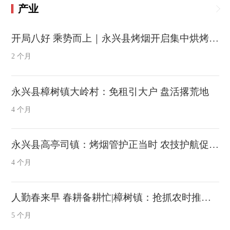
产业
开局八好 乘势而上｜永兴县烤烟开启集中烘烤 喜迎“烤”季丰收在望
2 个月
永兴县樟树镇大岭村：免租引大户 盘活撂荒地
4 个月
永兴县高亭司镇：烤烟管护正当时 农技护航促增收
4 个月
人勤春来早 春耕备耕忙|樟树镇：抢抓农时推进高标准农田建设
5 个月