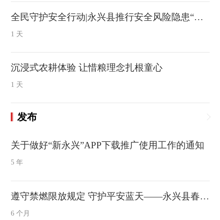
全民守护安全行动|永兴县推行安全风险隐患“六查”工作机制
1 天
沉浸式农耕体验 让惜粮理念扎根童心
1 天
发布
关于做好“新永兴”APP下载推广使用工作的通知
5 年
遵守禁燃限放规定 守护平安蓝天——永兴县春节期间烟花爆竹管控提示
6 个月