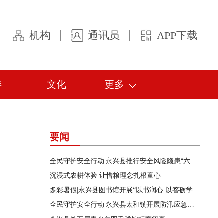
机构
通讯员
APP下载
游
文化
更多
要闻
全民守护安全行动|永兴县推行安全风险隐患“六查”工作机制
沉浸式农耕体验 让惜粮理念扎根童心
多彩暑假|永兴县图书馆开展“以书润心·以答砺学”主题知识竞赛
全民守护安全行动|永兴县太和镇开展防汛应急实战演练