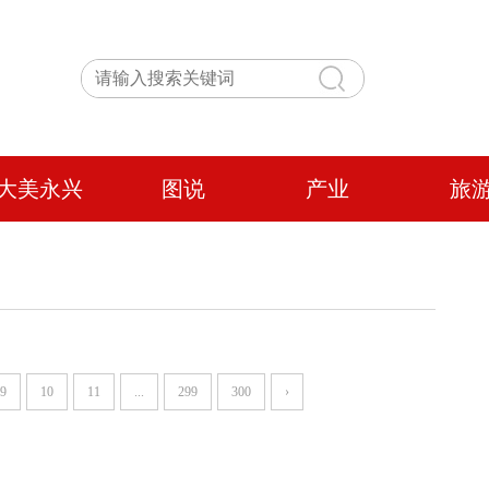
大美永兴
图说
产业
旅
9
10
11
...
299
300
›