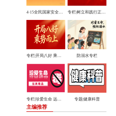
4·15全民国家安全教育日宣传专栏
专栏|树立和践行正确政绩观学习教育
专栏|开局八好 乘势而上
防溺水专栏
专栏|珍爱生命 远离毒品
专题|健康科普
主编推荐