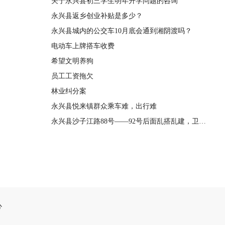
关于永兴县初三学生明年升学问题的咨询
永兴县返乡创业补贴是多少？
永兴县城内的公交车10月底会通到湘阴渡吗？
电动车上牌搭车收费
希望文明养狗
员工工资拖欠
林业纠分案
永兴县悦来镇群众乘车难，出行难
永兴县沙子江路88号——92号后面乱搭乱建，卫生脏乱没有人管理

